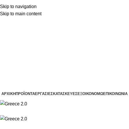
Skip to navigation
(+30) 22210 22370
Skip to main content
(+30) 22210 85959
(+30) 22210 22370
(+30) 22210 85959
ΑΡΧΙΚΉ
ΠΡΟΪΌΝΤΑ
ΕΡΓΑΣΊΕΣ
ΚΑΤΑΣΚΕΥΈΣ
ΕΞΟΙΚΟΝΟΜΏ
ΕΠΙΚΟΙΝΩΝΊΑ