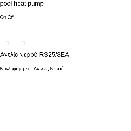
pool heat pump
On-Off
Αντλία νερού RS25/8EA
Κυκλοφορητές - Αντλίες Νερού
Ενεργειακά Συστήματα Οικολογικής Συνείδησης
ΧΡΗΣΙΜΑ
Όροι χρήσης
Ασφάλεια Συναλλαγών