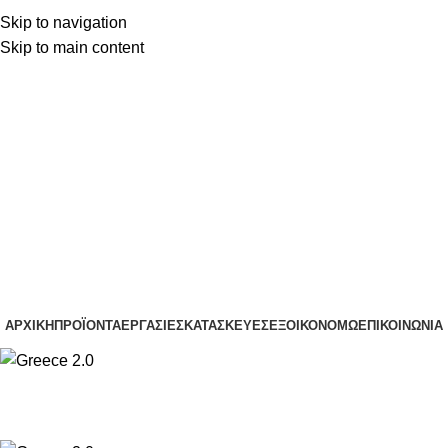
Skip to navigation
(+30) 22210 22370
Skip to main content
(+30) 22210 85959
(+30) 22210 22370
(+30) 22210 85959
ΑΡΧΙΚΉ
ΠΡΟΪΌΝΤΑ
ΕΡΓΑΣΊΕΣ
ΚΑΤΑΣΚΕΥΈΣ
ΕΞΟΙΚΟΝΟΜΏ
ΕΠΙΚΟΙΝΩΝΊΑ