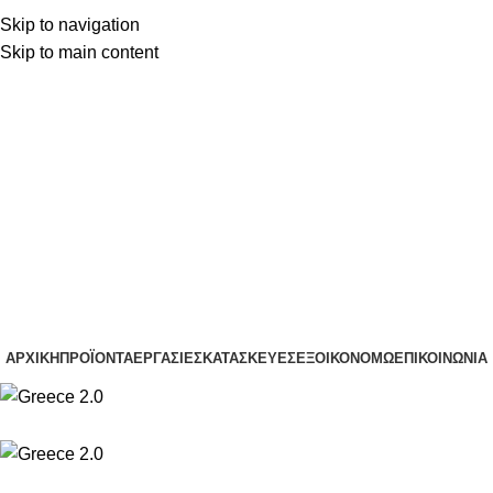
Skip to navigation
(+30) 22210 22370
Skip to main content
(+30) 22210 85959
(+30) 22210 22370
(+30) 22210 85959
ΑΡΧΙΚΉ
ΠΡΟΪΌΝΤΑ
ΕΡΓΑΣΊΕΣ
ΚΑΤΑΣΚΕΥΈΣ
ΕΞΟΙΚΟΝΟΜΏ
ΕΠΙΚΟΙΝΩΝΊΑ
Διακόπτες