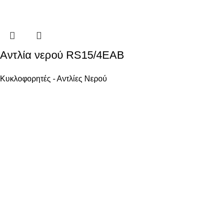
Αντλία νερού RS15/4EAB
Κυκλοφορητές - Αντλίες Νερού
Ενεργειακά Συστήματα Οικολογικής Συνείδησης
ΧΡΗΣΙΜΑ
Όροι χρήσης
Ασφάλεια Συναλλαγών
Πολιτική επιστροφών
Πολιτική Χρήσης Cookies
ΩΡΕΣ ΕΠΙΚΟΙΝΩΝΙΑΣ