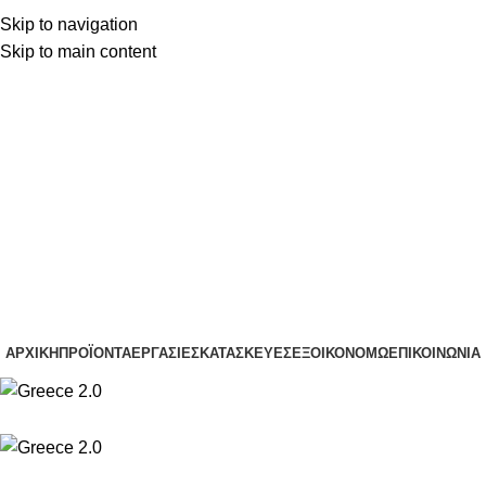
Skip to navigation
(+30) 22210 22370
Skip to main content
(+30) 22210 85959
(+30) 22210 22370
(+30) 22210 85959
ΑΡΧΙΚΉ
ΠΡΟΪΌΝΤΑ
ΕΡΓΑΣΊΕΣ
ΚΑΤΑΣΚΕΥΈΣ
ΕΞΟΙΚΟΝΟΜΏ
ΕΠΙΚΟΙΝΩΝΊΑ