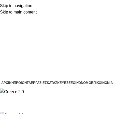
Skip to navigation
(+30) 22210 22370
Skip to main content
(+30) 22210 85959
(+30) 22210 22370
(+30) 22210 85959
ΑΡΧΙΚΉ
ΠΡΟΪΌΝΤΑ
ΕΡΓΑΣΊΕΣ
ΚΑΤΑΣΚΕΥΈΣ
ΕΞΟΙΚΟΝΟΜΏ
ΕΠΙΚΟΙΝΩΝΊΑ