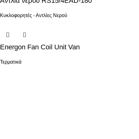
Αντλία νερού RS15/4EAD-180
Κυκλοφορητές - Αντλίες Νερού
Energon Fan Coil Unit Van
Τερματικά
Ενεργειακά Συστήματα Οικολογικής Συνείδησης
ΧΡΗΣΙΜΑ
Όροι χρήσης
Ασφάλεια Συναλλαγών
Πολιτική επιστροφών
Πολιτική Χρήσης Cookies