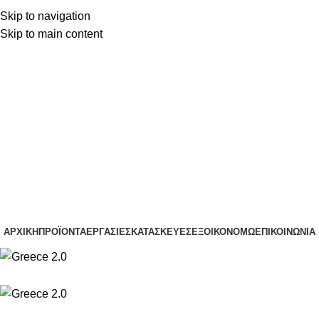
Skip to navigation
(+30) 22210 22370
Skip to main content
(+30) 22210 85959
(+30) 22210 22370
(+30) 22210 85959
ΑΡΧΙΚΉ
ΠΡΟΪΌΝΤΑ
ΕΡΓΑΣΊΕΣ
ΚΑΤΑΣΚΕΥΈΣ
ΕΞΟΙΚΟΝΟΜΏ
ΕΠΙΚΟΙΝΩΝΊΑ