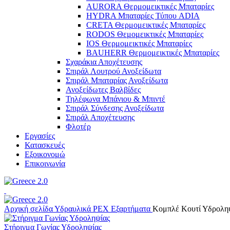
AURORA Θερμομεικτικές Μπαταρίες
HYDRA Μπαταρίες Τύπου ADIA
CRETA Θερμομεικτικές Μπαταρίες
RODOS Θεμομεικτικές Μπαταρίες
IOS Θερμομεικτικές Μπαταρίες
BAUHERR Θερμομεικτικές Μπαταρίες
Σχαράκια Αποχέτευσης
Σπιράλ Λουτρού Ανοξείδωτα
Σπιράλ Μπαταρίας Ανοξείδωτα
Ανοξείδωτες Βαλβίδες
Τηλέφωνα Μπάνιου & Μπιντέ
Σπιράλ Σύνδεσης Ανοξείδωτα
Σπιράλ Αποχέτευσης
Φλοτέρ
Εργασίες
Κατασκευές
Εξοικονομώ
Επικοινωνία
Αρχική σελίδα
Υδραυλικά
PEX Εξαρτήματα
Κομπλέ Κουτί Υδρολη
Στήριγμα Γωνίας Υδροληψίας