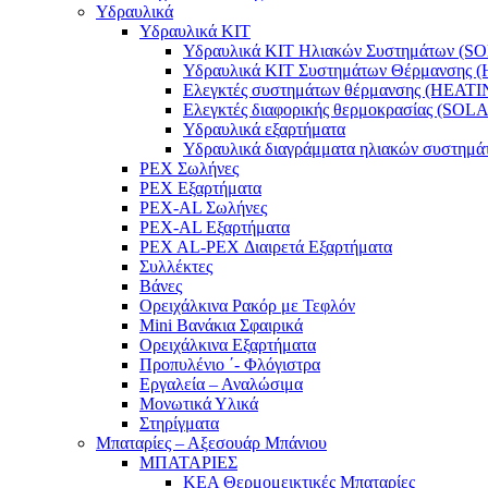
Υδραυλικά
Υδραυλικά ΚΙΤ
Υδραυλικά ΚΙΤ Ηλιακών Συστημάτων (S
Υδραυλικά ΚΙΤ Συστημάτων Θέρμανσης 
Ελεγκτές συστημάτων θέρμανσης (ΗΕΑΤI
Ελεγκτές διαφορικής θερμοκρασίας (SOL
Υδραυλικά εξαρτήματα
Υδραυλικά διαγράμματα ηλιακών συστημά
PEX Σωλήνες
PEX Εξαρτήματα
PEX-AL Σωλήνες
PEX-AL Εξαρτήματα
PEX AL-PEX Διαιρετά Εξαρτήματα
Συλλέκτες
Βάνες
Ορειχάλκινα Ρακόρ με Τεφλόν
Mini Βανάκια Σφαιρικά
Ορειχάλκινα Εξαρτήματα
Προπυλένιο ΄- Φλόγιστρα
Εργαλεία – Αναλώσιμα
Μονωτικά Υλικά
Στηρίγματα
Μπαταρίες – Αξεσουάρ Μπάνιου
ΜΠΑΤΑΡΙΕΣ
KEA Θερμομεικτικές Μπαταρίες