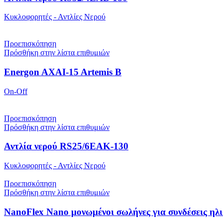
Κυκλοφορητές - Αντλίες Νερού
Προεπισκόπηση
Πρόσθήκη στην λίστα επιθυμιών
Energon AXAI-15 Artemis B
On-Off
Προεπισκόπηση
Πρόσθήκη στην λίστα επιθυμιών
Αντλία νερού RS25/6EAK-130
Κυκλοφορητές - Αντλίες Νερού
Προεπισκόπηση
Πρόσθήκη στην λίστα επιθυμιών
NanoFlex Nano μονωμένοι σωλήνες για συνδέσεις ηλ