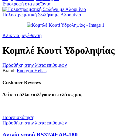
Επιστροφή στα προϊόντα
Πολυστρωματική Σωλήνα με Αλουμίνιο
Κλικ για μεγέθυνση
Κομπλέ Κουτί Υδροληψίας
Πρόσθήκη στην λίστα επιθυμιών
Brand:
Energon Hellas
Customer Reviews
Δείτε τι άλλο επιλέγουν οι πελάτες μας
Προεπισκόπηση
Πρόσθήκη στην λίστα επιθυμιών
Αντλία νερού RS32/4EAB-180