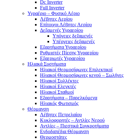
Dc Inverter
Full Inverter
Υγραέριο – Φυσικό Αέριο
Λέβητες Αερίου
Επίτοιχοι Λέβητες Αερίου
Δεξαμενές Υγραερίου
Υπόγειες δεξαμενές
Υπέργειες δεξαμενές
Εξαρτήματα Υγραερίου
Ρυθμιστές Πίεσης Υγραερίου
Εξαεριωτές Υγραερίου
Ηλιακά Συστήματα
Ηλιακοί Θερμοσίφωνες Επιλεκτικοί
Ηλιακοί Θερμοσίφωνες κενού – Σωλήνες
Ηλιακοί Συλλέκτες
Ηλιακοί Ελεγκτές
Ηλιακοί Σταθμοί
Εξαρτήματα – Παρελκόμενα
Ηλιακός Φωτισμός
Θέρμανση
Λέβητες Πετρελαίου
Κυκλοφορητές – Αντλίες Νερού
Αντλίες – Πιεστικά Συγκροτήματα
Ενδοδαπέδια Θέρμανση
Θερμοστάτες