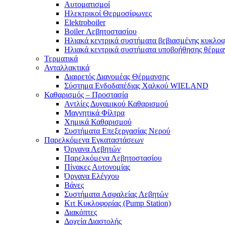
Αυτοματισμοί
Ηλεκτρικοί Θερμοσίφωνες
Elektroboiler
Boiler Λεβητοστασίου
Ηλιακά κεντρικά συστήματα βεβιασμένης κυκλοφ
Ηλιακά κεντρικά συστήματα υποβοήθησης θέρμαν
Τερματικά
Ανταλλακτικά
Διαιρετός Διανομέας Θέρμανσης
Σύστημα Ενδοδαπέδιας Χαλκού WIELAND
Καθαρισμός – Προστασία
Αντλίες Δυναμικού Καθαρισμού
Μαγνητικά Φίλτρα
Χημικά Καθαρισμού
Συστήματα Επεξεργασίας Νερού
Παρελκόμενα Εγκαταστάσεων
Όργανα Λεβητών
Παρελκόμενα Λεβητοστασίου
Πίνακες Αυτονομίας
Όργανα Ελέγχου
Βάνες
Συστήματα Ασφαλείας Λεβητών
Κιτ Κυκλοφορίας (Pump Station)
Διακόπτες
Δοχεία Διαστολής