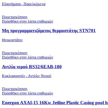
Εξαρτήματα - Παρελκόμενα
Προεπισκόπηση
Πρόσθήκη στην λίστα επιθυμιών
Μη προγραμματιζόμενος θερμοστάτης STN701
Θερμοστάτες
Προεπισκόπηση
Πρόσθήκη στην λίστα επιθυμιών
Αντλία νερού RS32/6EAB-180
Κυκλοφορητές - Αντλίες Νερού
Προεπισκόπηση
Πρόσθήκη στην λίστα επιθυμιών
Energon AXAI-15 16Kw Jetline Plastic Casing pool 