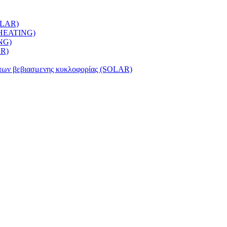
OLAR)
(HEATING)
NG)
AR)
των βεβιασμενης κυκλοφορίας (SOLAR)