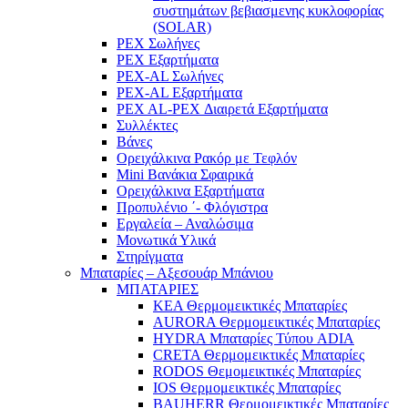
συστημάτων βεβιασμενης κυκλοφορίας
(SOLAR)
PEX Σωλήνες
PEX Εξαρτήματα
PEX-AL Σωλήνες
PEX-AL Εξαρτήματα
PEX AL-PEX Διαιρετά Εξαρτήματα
Συλλέκτες
Βάνες
Ορειχάλκινα Ρακόρ με Τεφλόν
Mini Βανάκια Σφαιρικά
Ορειχάλκινα Εξαρτήματα
Προπυλένιο ΄- Φλόγιστρα
Εργαλεία – Αναλώσιμα
Μονωτικά Υλικά
Στηρίγματα
Μπαταρίες – Αξεσουάρ Μπάνιου
ΜΠΑΤΑΡΙΕΣ
KEA Θερμομεικτικές Μπαταρίες
AURORA Θερμομεικτικές Μπαταρίες
HYDRA Μπαταρίες Τύπου ADIA
CRETA Θερμομεικτικές Μπαταρίες
RODOS Θεμομεικτικές Μπαταρίες
IOS Θερμομεικτικές Μπαταρίες
BAUHERR Θερμομεικτικές Μπαταρίες