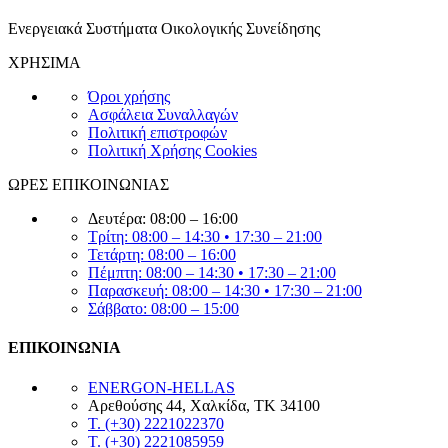
Ενεργειακά Συστήματα Οικολογικής Συνείδησης
ΧΡΗΣΙΜΑ
Όροι χρήσης
Ασφάλεια Συναλλαγών
Πολιτική επιστροφών
Πολιτική Χρήσης Cookies
ΩΡΕΣ ΕΠΙΚΟΙΝΩΝΙΑΣ
Δευτέρα: 08:00 – 16:00
Τρίτη: 08:00 – 14:30 • 17:30 – 21:00
Τετάρτη: 08:00 – 16:00
Πέμπτη: 08:00 – 14:30 • 17:30 – 21:00
Παρασκευή: 08:00 – 14:30 • 17:30 – 21:00
Σάββατο: 08:00 – 15:00
ΕΠΙΚΟΙΝΩΝΙΑ
ENERGON-HELLAS
Αρεθούσης 44, Χαλκίδα, ΤΚ 34100
T. (+30) 2221022370
T. (+30) 2221085959