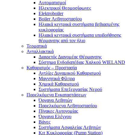
Αυτοματισμοί
Ηλεκτρικοί Θερμοσίφωνες
Elektroboiler
Boiler Λεβητοστασίου
Ηλιακά κεντρικά συστήματα βεβιασμένης
κυκλοφορίας
Ηλιακά κεντρικά συστήματα υποβοήθησης
θέρμανσης από τον ήλιο
Τερματικά
Ανταλλακτικά
Διαιρετός Διανομέας Θέρμανσης
Σύστημα Ενδοδαπέδιας Χαλκού WIELAND
Καθαρισμός – Προστασία
Αντλίες Δυναμικού Καθαρισμού
Μαγνητικά Φίλτρα
Χημικά Καθαρισμού
Συστήματα Επεξεργασίας Νερού
Παρελκόμενα Εγκαταστάσεων
Όργανα Λεβητών
Παρελκόμενα Λεβητοστασίου
Πίνακες Αυτονομίας
Όργανα Ελέγχου
Βάνες
Συστήματα Ασφαλείας Λεβητών
Κιτ Κυκλοφορίας (Pump Station)