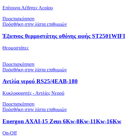
Επίτοιχοι Λέβητες Αερίου
Προεπισκόπηση
Πρόσθήκη στην λίστα επιθυμιών
Έξυπνος θερμοστάτης οθόνης αφής ST2501WIFI
Θερμοστάτες
Προεπισκόπηση
Πρόσθήκη στην λίστα επιθυμιών
Αντλία νερού RS25/4EAB-180
Κυκλοφορητές - Αντλίες Νερού
Προεπισκόπηση
Πρόσθήκη στην λίστα επιθυμιών
Energon AXAI-15 Zeus 6Kw-8Kw-11Kw-16Kw
On-Off