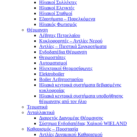
Ηλιακοί Συλλέκτες
Ηλιακοί Ελεγκτές
Ηλιακοί Σταθμοί
Εξαρτήματα – Παρελκόμενα
Ηλιακός Φωτισμός
Θέρμανση
Λέβητες Πετρελαίου
Κυκλοφορητές – Αντλίες Νερού
Αντλίες – Πιεστικά Συγκροτήματα
Ενδοδαπέδια Θέρμανση
Θερμοστάτες
Αυτοματισμοί
Ηλεκτρικοί Θερμοσίφωνες
Elektroboiler
Boiler Λεβητοστασίου
Ηλιακά κεντρικά συστήματα βεβιασμένης
κυκλοφορίας
Ηλιακά κεντρικά συστήματα υποβοήθησης
θέρμανσης από τον ήλιο
Τερματικά
Ανταλλακτικά
Διαιρετός Διανομέας Θέρμανσης
Σύστημα Ενδοδαπέδιας Χαλκού WIELAND
Καθαρισμός – Προστασία
Αντλίες Δυναμικού Καθαρισμού