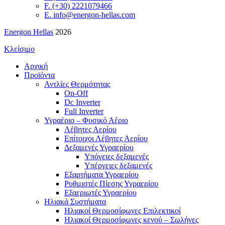
F. (+30) 2221079466
E. info@energon-hellas.com
Energon Hellas
2026
Κλείσιμο
Αρχική
Προϊόντα
Αντλίες Θερμότητας
On-Off
Dc Inverter
Full Inverter
Υγραέριο – Φυσικό Αέριο
Λέβητες Αερίου
Επίτοιχοι Λέβητες Αερίου
Δεξαμενές Υγραερίου
Υπόγειες δεξαμενές
Υπέργειες δεξαμενές
Εξαρτήματα Υγραερίου
Ρυθμιστές Πίεσης Υγραερίου
Εξαεριωτές Υγραερίου
Ηλιακά Συστήματα
Ηλιακοί Θερμοσίφωνες Επιλεκτικοί
Ηλιακοί Θερμοσίφωνες κενού – Σωλήνες