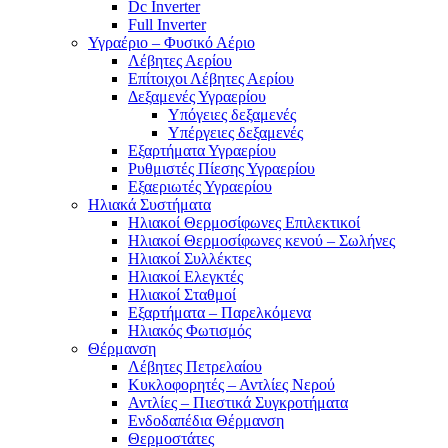
Dc Inverter
Full Inverter
Υγραέριο – Φυσικό Αέριο
Λέβητες Αερίου
Επίτοιχοι Λέβητες Αερίου
Δεξαμενές Υγραερίου
Υπόγειες δεξαμενές
Υπέργειες δεξαμενές
Εξαρτήματα Υγραερίου
Ρυθμιστές Πίεσης Υγραερίου
Εξαεριωτές Υγραερίου
Ηλιακά Συστήματα
Ηλιακοί Θερμοσίφωνες Επιλεκτικοί
Ηλιακοί Θερμοσίφωνες κενού – Σωλήνες
Ηλιακοί Συλλέκτες
Ηλιακοί Ελεγκτές
Ηλιακοί Σταθμοί
Εξαρτήματα – Παρελκόμενα
Ηλιακός Φωτισμός
Θέρμανση
Λέβητες Πετρελαίου
Κυκλοφορητές – Αντλίες Νερού
Αντλίες – Πιεστικά Συγκροτήματα
Ενδοδαπέδια Θέρμανση
Θερμοστάτες