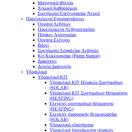
Μαγνητικά Φίλτρα
Χημικά Καθαρισμού
Συστήματα Επεξεργασίας Νερού
Παρελκόμενα Εγκαταστάσεων
Όργανα Λεβητών
Παρελκόμενα Λεβητοστασίου
Πίνακες Αυτονομίας
Όργανα Ελέγχου
Βάνες
Συστήματα Ασφαλείας Λεβητών
Κιτ Κυκλοφορίας (Pump Station)
Διακόπτες
Δοχεία Διαστολής
Υδραυλικά
Υδραυλικά ΚΙΤ
Υδραυλικά ΚΙΤ Ηλιακών Συστημάτων
(SOLAR)
Υδραυλικά ΚΙΤ Συστημάτων Θέρμανσης
(HEATING)
Ελεγκτές συστημάτων θέρμανσης
(ΗΕΑΤING)
Ελεγκτές διαφορικής θερμοκρασίας
(SOLAR)
Υδραυλικά εξαρτήματα
Υδραυλικά διαγράμματα ηλιακών