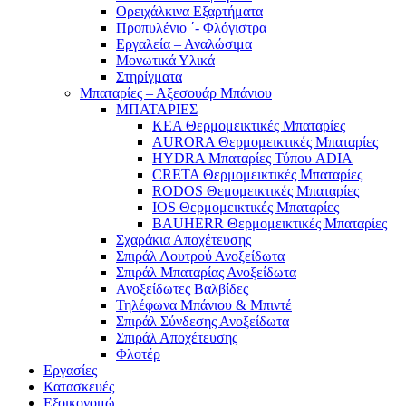
Ορειχάλκινα Εξαρτήματα
Προπυλένιο ΄- Φλόγιστρα
Εργαλεία – Αναλώσιμα
Μονωτικά Υλικά
Στηρίγματα
Μπαταρίες – Αξεσουάρ Μπάνιου
ΜΠΑΤΑΡΙΕΣ
KEA Θερμομεικτικές Μπαταρίες
AURORA Θερμομεικτικές Μπαταρίες
HYDRA Μπαταρίες Τύπου ADIA
CRETA Θερμομεικτικές Μπαταρίες
RODOS Θεμομεικτικές Μπαταρίες
IOS Θερμομεικτικές Μπαταρίες
BAUHERR Θερμομεικτικές Μπαταρίες
Σχαράκια Αποχέτευσης
Σπιράλ Λουτρού Ανοξείδωτα
Σπιράλ Μπαταρίας Ανοξείδωτα
Ανοξείδωτες Βαλβίδες
Τηλέφωνα Μπάνιου & Μπιντέ
Σπιράλ Σύνδεσης Ανοξείδωτα
Σπιράλ Αποχέτευσης
Φλοτέρ
Εργασίες
Κατασκευές
Εξοικονομώ