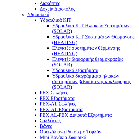
Διακόπτες
Δοχεία Διαστολής
Υδραυλικά
Υδραυλικά ΚΙΤ
Υδραυλικά ΚΙΤ Ηλιακών Συστημάτων
(SOLAR)
Υδραυλικά ΚΙΤ Συστημάτων Θέρμανσης
(HEATING)
Ελεγκτές συστημάτων θέρμανσης
(ΗΕΑΤING)
Ελεγκτές διαφορικής θερμοκρασίας
(SOLAR)
Υδραυλικά εξαρτήματα
Υδραυλικά διαγράμματα ηλιακών
συστημάτων βεβιασμενης κυκλοφορίας
(SOLAR)
PEX Σωλήνες
PEX Εξαρτήματα
PEX-AL Σωλήνες
PEX-AL Εξαρτήματα
PEX AL-PEX Διαιρετά Εξαρτήματα
Συλλέκτες
Βάνες
Ορειχάλκινα Ρακόρ με Τεφλόν
Mini Βανάκια Σφαιρικά