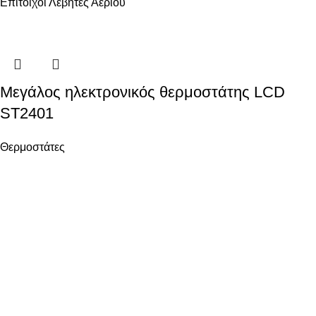
Επίτοιχοι Λέβητες Αερίου
Μεγάλος ηλεκτρονικός θερμοστάτης LCD
ST2401
Θερμοστάτες
Ενεργειακά Συστήματα Οικολογικής Συνείδησης
ΧΡΗΣΙΜΑ
Όροι χρήσης
Ασφάλεια Συναλλαγών
Πολιτική επιστροφών