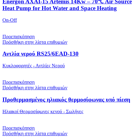
Energon AXAI-15 Artemis 14Kw – 70℃ Air Source
Heat Pump for Hot Water and Space Heating
On-Off
Προεπισκόπηση
Πρόσθήκη στην λίστα επιθυμιών
Αντλία νερού RS25/6EAD-130
Κυκλοφορητές - Αντλίες Νερού
Προεπισκόπηση
Πρόσθήκη στην λίστα επιθυμιών
Προθερμασμένος ηλιακός θερμοσίφωνας υπό πίεση
Ηλιακοί Θερμοσίφωνες κενού - Σωλήνες
Προεπισκόπηση
Πρόσθήκη στην λίστα επιθυμιών