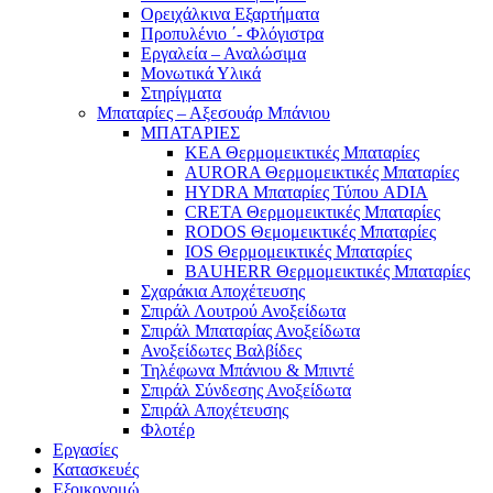
Ορειχάλκινα Εξαρτήματα
Προπυλένιο ΄- Φλόγιστρα
Εργαλεία – Αναλώσιμα
Μονωτικά Υλικά
Στηρίγματα
Μπαταρίες – Αξεσουάρ Μπάνιου
ΜΠΑΤΑΡΙΕΣ
KEA Θερμομεικτικές Μπαταρίες
AURORA Θερμομεικτικές Μπαταρίες
HYDRA Μπαταρίες Τύπου ADIA
CRETA Θερμομεικτικές Μπαταρίες
RODOS Θεμομεικτικές Μπαταρίες
IOS Θερμομεικτικές Μπαταρίες
BAUHERR Θερμομεικτικές Μπαταρίες
Σχαράκια Αποχέτευσης
Σπιράλ Λουτρού Ανοξείδωτα
Σπιράλ Μπαταρίας Ανοξείδωτα
Ανοξείδωτες Βαλβίδες
Τηλέφωνα Μπάνιου & Μπιντέ
Σπιράλ Σύνδεσης Ανοξείδωτα
Σπιράλ Αποχέτευσης
Φλοτέρ
Εργασίες
Κατασκευές
Εξοικονομώ