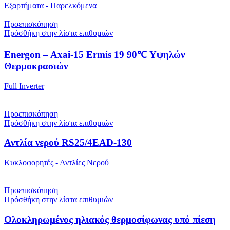
Εξαρτήματα - Παρελκόμενα
Προεπισκόπηση
Πρόσθήκη στην λίστα επιθυμιών
Energon – Axai-15 Ermis 19 90℃ Υψηλών
Θερμοκρασιών
Full Inverter
Προεπισκόπηση
Πρόσθήκη στην λίστα επιθυμιών
Αντλία νερού RS25/4EAD-130
Κυκλοφορητές - Αντλίες Νερού
Προεπισκόπηση
Πρόσθήκη στην λίστα επιθυμιών
Ολοκληρωμένος ηλιακός θερμοσίφωνας υπό πίεση