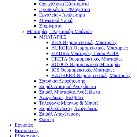
Ορειχάλκινα Εξαρτήματα
Προπυλένιο ΄- Φλόγιστρα
Εργαλεία – Αναλώσιμα
Μονωτικά Υλικά
Στηρίγματα
Μπαταρίες – Αξεσουάρ Μπάνιου
ΜΠΑΤΑΡΙΕΣ
KEA Θερμομεικτικές Μπαταρίες
AURORA Θερμομεικτικές Μπαταρίες
HYDRA Μπαταρίες Τύπου ADIA
CRETA Θερμομεικτικές Μπαταρίες
RODOS Θεμομεικτικές Μπαταρίες
IOS Θερμομεικτικές Μπαταρίες
BAUHERR Θερμομεικτικές Μπαταρίες
Σχαράκια Αποχέτευσης
Σπιράλ Λουτρού Ανοξείδωτα
Σπιράλ Μπαταρίας Ανοξείδωτα
Ανοξείδωτες Βαλβίδες
Τηλέφωνα Μπάνιου & Μπιντέ
Σπιράλ Σύνδεσης Ανοξείδωτα
Σπιράλ Αποχέτευσης
Φλοτέρ
Εργασίες
Κατασκευές
Εξοικονομώ