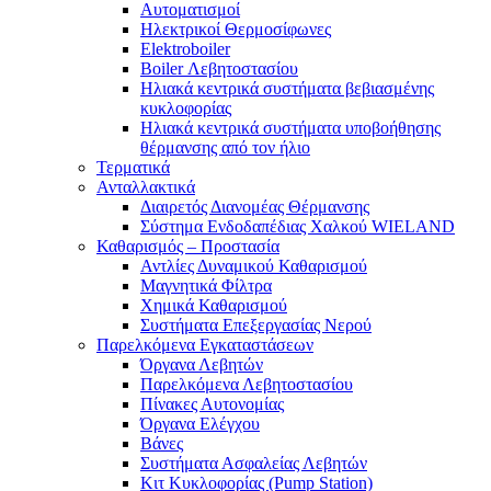
Αυτοματισμοί
Ηλεκτρικοί Θερμοσίφωνες
Elektroboiler
Boiler Λεβητοστασίου
Ηλιακά κεντρικά συστήματα βεβιασμένης
κυκλοφορίας
Ηλιακά κεντρικά συστήματα υποβοήθησης
θέρμανσης από τον ήλιο
Τερματικά
Ανταλλακτικά
Διαιρετός Διανομέας Θέρμανσης
Σύστημα Ενδοδαπέδιας Χαλκού WIELAND
Καθαρισμός – Προστασία
Αντλίες Δυναμικού Καθαρισμού
Μαγνητικά Φίλτρα
Χημικά Καθαρισμού
Συστήματα Επεξεργασίας Νερού
Παρελκόμενα Εγκαταστάσεων
Όργανα Λεβητών
Παρελκόμενα Λεβητοστασίου
Πίνακες Αυτονομίας
Όργανα Ελέγχου
Βάνες
Συστήματα Ασφαλείας Λεβητών
Κιτ Κυκλοφορίας (Pump Station)