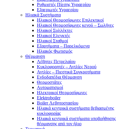
Ρυθμιστές Πίεσης Υγραερίου
Εξαεριωτές Υγραερίου
Ηλιακά Συστήματα
Ηλιακοί Θερμοσίφωνες Επιλεκτικοί
Ηλιακοί Θερμοσίφωνες κενού – Σωλήνες
Ηλιακοί Συλλέκτες
Ηλιακοί Ελεγκτές
Ηλιακοί Σταθμοί
Εξαρτήματα – Παρελκόμενα
Ηλιακός Φωτισμός
Θέρμανση
Λέβητες Πετρελαίου
Κυκλοφορητές – Αντλίες Νερού
Αντλίες – Πιεστικά Συγκροτήματα
Ενδοδαπέδια Θέρμανση
Θερμοστάτες
Αυτοματισμοί
Ηλεκτρικοί Θερμοσίφωνες
Elektroboiler
Boiler Λεβητοστασίου
Ηλιακά κεντρικά συστήματα βεβιασμένης
κυκλοφορίας
Ηλιακά κεντρικά συστήματα υποβοήθησης
θέρμανσης από τον ήλιο
Τερματικά