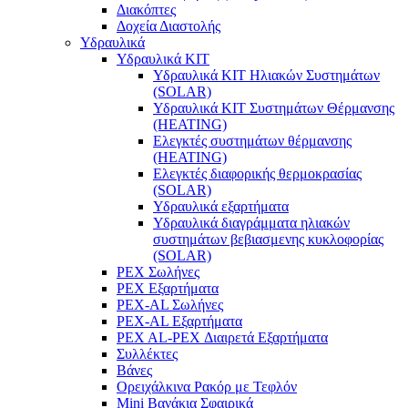
Διακόπτες
Δοχεία Διαστολής
Υδραυλικά
Υδραυλικά ΚΙΤ
Υδραυλικά ΚΙΤ Ηλιακών Συστημάτων
(SOLAR)
Υδραυλικά ΚΙΤ Συστημάτων Θέρμανσης
(HEATING)
Ελεγκτές συστημάτων θέρμανσης
(ΗΕΑΤING)
Ελεγκτές διαφορικής θερμοκρασίας
(SOLAR)
Υδραυλικά εξαρτήματα
Υδραυλικά διαγράμματα ηλιακών
συστημάτων βεβιασμενης κυκλοφορίας
(SOLAR)
PEX Σωλήνες
PEX Εξαρτήματα
PEX-AL Σωλήνες
PEX-AL Εξαρτήματα
PEX AL-PEX Διαιρετά Εξαρτήματα
Συλλέκτες
Βάνες
Ορειχάλκινα Ρακόρ με Τεφλόν
Mini Βανάκια Σφαιρικά