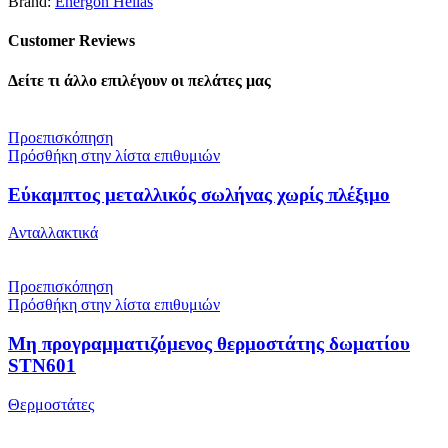
Brand:
Energon Hellas
Customer Reviews
Δείτε τι άλλο επιλέγουν οι πελάτες μας
Προεπισκόπηση
Πρόσθήκη στην λίστα επιθυμιών
Εύκαμπτος μεταλλικός σωλήνας χωρίς πλέξιμο
Ανταλλακτικά
Προεπισκόπηση
Πρόσθήκη στην λίστα επιθυμιών
Μη προγραμματιζόμενος θερμοστάτης δωματίου
STN601
Θερμοστάτες