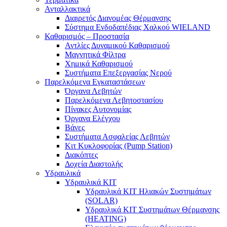
Ανταλλακτικά
Διαιρετός Διανομέας Θέρμανσης
Σύστημα Ενδοδαπέδιας Χαλκού WIELAND
Καθαρισμός – Προστασία
Αντλίες Δυναμικού Καθαρισμού
Μαγνητικά Φίλτρα
Χημικά Καθαρισμού
Συστήματα Επεξεργασίας Νερού
Παρελκόμενα Εγκαταστάσεων
Όργανα Λεβητών
Παρελκόμενα Λεβητοστασίου
Πίνακες Αυτονομίας
Όργανα Ελέγχου
Βάνες
Συστήματα Ασφαλείας Λεβητών
Κιτ Κυκλοφορίας (Pump Station)
Διακόπτες
Δοχεία Διαστολής
Υδραυλικά
Υδραυλικά ΚΙΤ
Υδραυλικά ΚΙΤ Ηλιακών Συστημάτων
(SOLAR)
Υδραυλικά ΚΙΤ Συστημάτων Θέρμανσης
(HEATING)