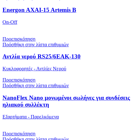
Energon AXAI-15 Artemis B
On-Off
Προεπισκόπηση
Πρόσθήκη στην λίστα επιθυμιών
Αντλία νερού RS25/6EAK-130
Κυκλοφορητές - Αντλίες Νερού
Προεπισκόπηση
Πρόσθήκη στην λίστα επιθυμιών
NanoFlex Nano μονωμένοι σωλήνες για συνδέσεις
ηλιακού συλλέκτη
Εξαρτήματα - Παρελκόμενα
Προεπισκόπηση
Πρόσθήκη στην λίστα επιθυμιών