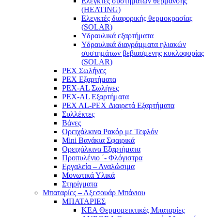
Ελεγκτές συστημάτων θέρμανσης
(ΗΕΑΤING)
Ελεγκτές διαφορικής θερμοκρασίας
(SOLAR)
Υδραυλικά εξαρτήματα
Υδραυλικά διαγράμματα ηλιακών
συστημάτων βεβιασμενης κυκλοφορίας
(SOLAR)
PEX Σωλήνες
PEX Εξαρτήματα
PEX-AL Σωλήνες
PEX-AL Εξαρτήματα
PEX AL-PEX Διαιρετά Εξαρτήματα
Συλλέκτες
Βάνες
Ορειχάλκινα Ρακόρ με Τεφλόν
Mini Βανάκια Σφαιρικά
Ορειχάλκινα Εξαρτήματα
Προπυλένιο ΄- Φλόγιστρα
Εργαλεία – Αναλώσιμα
Μονωτικά Υλικά
Στηρίγματα
Μπαταρίες – Αξεσουάρ Μπάνιου
ΜΠΑΤΑΡΙΕΣ
KEA Θερμομεικτικές Μπαταρίες