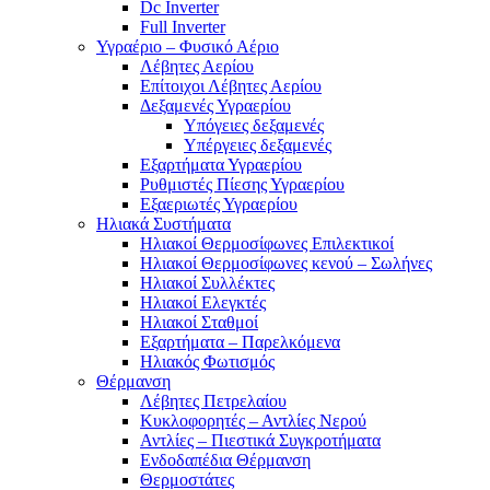
Dc Inverter
Full Inverter
Υγραέριο – Φυσικό Αέριο
Λέβητες Αερίου
Επίτοιχοι Λέβητες Αερίου
Δεξαμενές Υγραερίου
Υπόγειες δεξαμενές
Υπέργειες δεξαμενές
Εξαρτήματα Υγραερίου
Ρυθμιστές Πίεσης Υγραερίου
Εξαεριωτές Υγραερίου
Ηλιακά Συστήματα
Ηλιακοί Θερμοσίφωνες Επιλεκτικοί
Ηλιακοί Θερμοσίφωνες κενού – Σωλήνες
Ηλιακοί Συλλέκτες
Ηλιακοί Ελεγκτές
Ηλιακοί Σταθμοί
Εξαρτήματα – Παρελκόμενα
Ηλιακός Φωτισμός
Θέρμανση
Λέβητες Πετρελαίου
Κυκλοφορητές – Αντλίες Νερού
Αντλίες – Πιεστικά Συγκροτήματα
Ενδοδαπέδια Θέρμανση
Θερμοστάτες