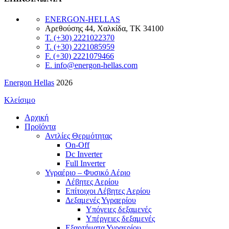
ENERGON-HELLAS
Αρεθούσης 44, Χαλκίδα, ΤΚ 34100
T. (+30) 2221022370
T. (+30) 2221085959
F. (+30) 2221079466
E. info@energon-hellas.com
Energon Hellas
2026
Κλείσιμο
Αρχική
Προϊόντα
Αντλίες Θερμότητας
On-Off
Dc Inverter
Full Inverter
Υγραέριο – Φυσικό Αέριο
Λέβητες Αερίου
Επίτοιχοι Λέβητες Αερίου
Δεξαμενές Υγραερίου
Υπόγειες δεξαμενές
Υπέργειες δεξαμενές
Εξαρτήματα Υγραερίου