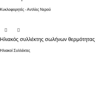
Κυκλοφορητές - Αντλίες Νερού
Ηλιακός συλλέκτης σωλήνων θερμότητας
Ηλιακοί Συλλέκτες
Ενεργειακά Συστήματα Οικολογικής Συνείδησης
ΧΡΗΣΙΜΑ
Όροι χρήσης
Ασφάλεια Συναλλαγών
Πολιτική επιστροφών