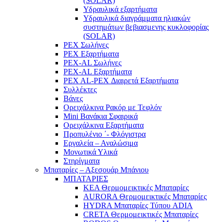
(SOLAR)
Υδραυλικά εξαρτήματα
Υδραυλικά διαγράμματα ηλιακών
συστημάτων βεβιασμενης κυκλοφορίας
(SOLAR)
PEX Σωλήνες
PEX Εξαρτήματα
PEX-AL Σωλήνες
PEX-AL Εξαρτήματα
PEX AL-PEX Διαιρετά Εξαρτήματα
Συλλέκτες
Βάνες
Ορειχάλκινα Ρακόρ με Τεφλόν
Mini Βανάκια Σφαιρικά
Ορειχάλκινα Εξαρτήματα
Προπυλένιο ΄- Φλόγιστρα
Εργαλεία – Αναλώσιμα
Μονωτικά Υλικά
Στηρίγματα
Μπαταρίες – Αξεσουάρ Μπάνιου
ΜΠΑΤΑΡΙΕΣ
KEA Θερμομεικτικές Μπαταρίες
AURORA Θερμομεικτικές Μπαταρίες
HYDRA Μπαταρίες Τύπου ADIA
CRETA Θερμομεικτικές Μπαταρίες