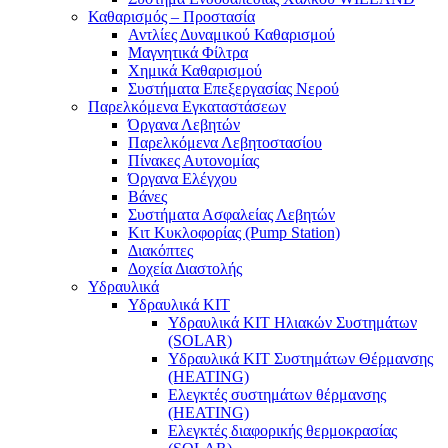
Καθαρισμός – Προστασία
Αντλίες Δυναμικού Καθαρισμού
Μαγνητικά Φίλτρα
Χημικά Καθαρισμού
Συστήματα Επεξεργασίας Νερού
Παρελκόμενα Εγκαταστάσεων
Όργανα Λεβητών
Παρελκόμενα Λεβητοστασίου
Πίνακες Αυτονομίας
Όργανα Ελέγχου
Βάνες
Συστήματα Ασφαλείας Λεβητών
Κιτ Κυκλοφορίας (Pump Station)
Διακόπτες
Δοχεία Διαστολής
Υδραυλικά
Υδραυλικά ΚΙΤ
Υδραυλικά ΚΙΤ Ηλιακών Συστημάτων
(SOLAR)
Υδραυλικά ΚΙΤ Συστημάτων Θέρμανσης
(HEATING)
Ελεγκτές συστημάτων θέρμανσης
(ΗΕΑΤING)
Ελεγκτές διαφορικής θερμοκρασίας