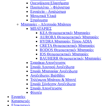
Ορειχάλκινα Εξαρτήματα
Προπυλένιο ΄- Φλόγιστρα
Εργαλεία – Αναλώσιμα
Μονωτικά Υλικά
Στηρίγματα
Μπαταρίες – Αξεσουάρ Μπάνιου
ΜΠΑΤΑΡΙΕΣ
KEA Θερμομεικτικές Μπαταρίες
AURORA Θερμομεικτικές Μπαταρίες
HYDRA Μπαταρίες Τύπου ADIA
CRETA Θερμομεικτικές Μπαταρίες
RODOS Θεμομεικτικές Μπαταρίες
IOS Θερμομεικτικές Μπαταρίες
BAUHERR Θερμομεικτικές Μπαταρίες
Σχαράκια Αποχέτευσης
Σπιράλ Λουτρού Ανοξείδωτα
Σπιράλ Μπαταρίας Ανοξείδωτα
Ανοξείδωτες Βαλβίδες
Τηλέφωνα Μπάνιου & Μπιντέ
Σπιράλ Σύνδεσης Ανοξείδωτα
Σπιράλ Αποχέτευσης
Φλοτέρ
Εργασίες
Κατασκευές
Εξοικονομώ