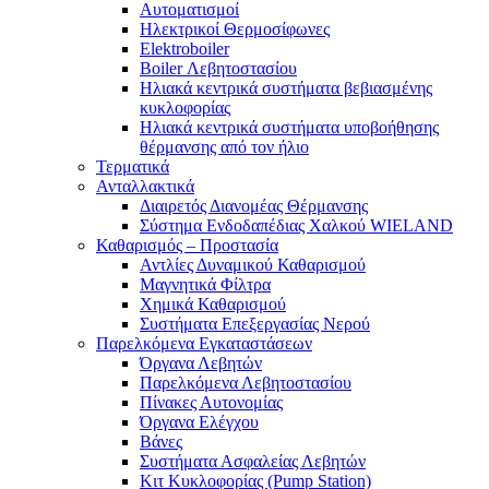
Αυτοματισμοί
Ηλεκτρικοί Θερμοσίφωνες
Elektroboiler
Boiler Λεβητοστασίου
Ηλιακά κεντρικά συστήματα βεβιασμένης
κυκλοφορίας
Ηλιακά κεντρικά συστήματα υποβοήθησης
θέρμανσης από τον ήλιο
Τερματικά
Ανταλλακτικά
Διαιρετός Διανομέας Θέρμανσης
Σύστημα Ενδοδαπέδιας Χαλκού WIELAND
Καθαρισμός – Προστασία
Αντλίες Δυναμικού Καθαρισμού
Μαγνητικά Φίλτρα
Χημικά Καθαρισμού
Συστήματα Επεξεργασίας Νερού
Παρελκόμενα Εγκαταστάσεων
Όργανα Λεβητών
Παρελκόμενα Λεβητοστασίου
Πίνακες Αυτονομίας
Όργανα Ελέγχου
Βάνες
Συστήματα Ασφαλείας Λεβητών
Κιτ Κυκλοφορίας (Pump Station)