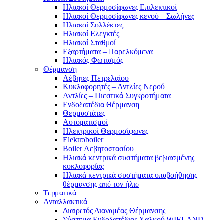
Ηλιακοί Θερμοσίφωνες Επιλεκτικοί
Ηλιακοί Θερμοσίφωνες κενού – Σωλήνες
Ηλιακοί Συλλέκτες
Ηλιακοί Ελεγκτές
Ηλιακοί Σταθμοί
Εξαρτήματα – Παρελκόμενα
Ηλιακός Φωτισμός
Θέρμανση
Λέβητες Πετρελαίου
Κυκλοφορητές – Αντλίες Νερού
Αντλίες – Πιεστικά Συγκροτήματα
Ενδοδαπέδια Θέρμανση
Θερμοστάτες
Αυτοματισμοί
Ηλεκτρικοί Θερμοσίφωνες
Elektroboiler
Boiler Λεβητοστασίου
Ηλιακά κεντρικά συστήματα βεβιασμένης
κυκλοφορίας
Ηλιακά κεντρικά συστήματα υποβοήθησης
θέρμανσης από τον ήλιο
Τερματικά
Ανταλλακτικά
Διαιρετός Διανομέας Θέρμανσης
Σύστημα Ενδοδαπέδιας Χαλκού WIELAND