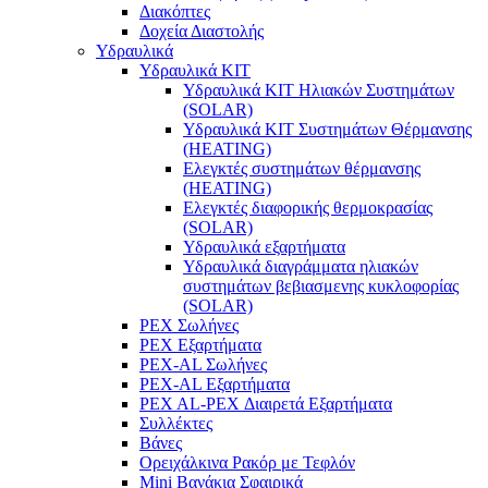
Διακόπτες
Δοχεία Διαστολής
Υδραυλικά
Υδραυλικά ΚΙΤ
Υδραυλικά ΚΙΤ Ηλιακών Συστημάτων
(SOLAR)
Υδραυλικά ΚΙΤ Συστημάτων Θέρμανσης
(HEATING)
Ελεγκτές συστημάτων θέρμανσης
(ΗΕΑΤING)
Ελεγκτές διαφορικής θερμοκρασίας
(SOLAR)
Υδραυλικά εξαρτήματα
Υδραυλικά διαγράμματα ηλιακών
συστημάτων βεβιασμενης κυκλοφορίας
(SOLAR)
PEX Σωλήνες
PEX Εξαρτήματα
PEX-AL Σωλήνες
PEX-AL Εξαρτήματα
PEX AL-PEX Διαιρετά Εξαρτήματα
Συλλέκτες
Βάνες
Ορειχάλκινα Ρακόρ με Τεφλόν
Mini Βανάκια Σφαιρικά