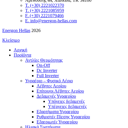
Αρεθούσης 44, Χαλκίδα, ΤΚ 34100
T. (+30) 2221022370
T. (+30) 2221085959
F. (+30) 2221079466
E. info@energon-hellas.com
Energon Hellas
2026
Κλείσιμο
Αρχική
Προϊόντα
Αντλίες Θερμότητας
On-Off
Dc Inverter
Full Inverter
Υγραέριο – Φυσικό Αέριο
Λέβητες Αερίου
Επίτοιχοι Λέβητες Αερίου
Δεξαμενές Υγραερίου
Υπόγειες δεξαμενές
Υπέργειες δεξαμενές
Εξαρτήματα Υγραερίου
Ρυθμιστές Πίεσης Υγραερίου
Εξαεριωτές Υγραερίου
Ηλιακά Συστήματα