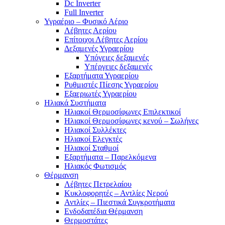
Dc Inverter
Full Inverter
Υγραέριο – Φυσικό Αέριο
Λέβητες Αερίου
Επίτοιχοι Λέβητες Αερίου
Δεξαμενές Υγραερίου
Υπόγειες δεξαμενές
Υπέργειες δεξαμενές
Εξαρτήματα Υγραερίου
Ρυθμιστές Πίεσης Υγραερίου
Εξαεριωτές Υγραερίου
Ηλιακά Συστήματα
Ηλιακοί Θερμοσίφωνες Επιλεκτικοί
Ηλιακοί Θερμοσίφωνες κενού – Σωλήνες
Ηλιακοί Συλλέκτες
Ηλιακοί Ελεγκτές
Ηλιακοί Σταθμοί
Εξαρτήματα – Παρελκόμενα
Ηλιακός Φωτισμός
Θέρμανση
Λέβητες Πετρελαίου
Κυκλοφορητές – Αντλίες Νερού
Αντλίες – Πιεστικά Συγκροτήματα
Ενδοδαπέδια Θέρμανση
Θερμοστάτες