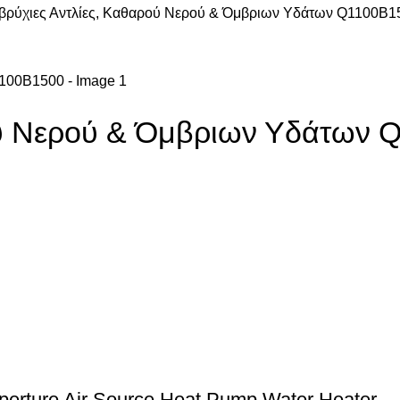
βρύχιες Αντλίες, Καθαρού Νερού & Όμβριων Υδάτων Q1100Β1
ού Νερού & Όμβριων Υδάτων 
erture Air Source Heat Pump Water Heater