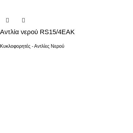
Αντλία νερού RS15/4EAK
Κυκλοφορητές - Αντλίες Νερού
Ενεργειακά Συστήματα Οικολογικής Συνείδησης
ΧΡΗΣΙΜΑ
Όροι χρήσης
Ασφάλεια Συναλλαγών
Πολιτική επιστροφών
Πολιτική Χρήσης Cookies
ΩΡΕΣ ΕΠΙΚΟΙΝΩΝΙΑΣ