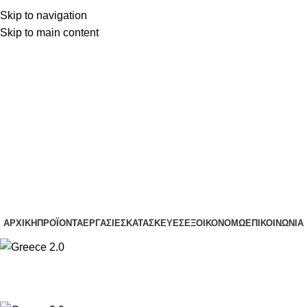
Skip to navigation
(+30) 22210 22370
Skip to main content
(+30) 22210 85959
(+30) 22210 22370
(+30) 22210 85959
ΑΡΧΙΚΉ
ΠΡΟΪΌΝΤΑ
ΕΡΓΑΣΊΕΣ
ΚΑΤΑΣΚΕΥΈΣ
ΕΞΟΙΚΟΝΟΜΏ
ΕΠΙΚΟΙΝΩΝΊΑ