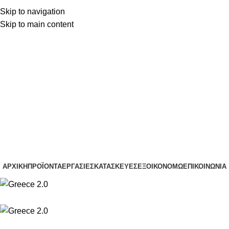
Skip to navigation
(+30) 22210 22370
Skip to main content
(+30) 22210 85959
(+30) 22210 22370
(+30) 22210 85959
ΑΡΧΙΚΉ
ΠΡΟΪΌΝΤΑ
ΕΡΓΑΣΊΕΣ
ΚΑΤΑΣΚΕΥΈΣ
ΕΞΟΙΚΟΝΟΜΏ
ΕΠΙΚΟΙΝΩΝΊΑ