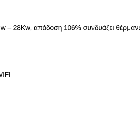
Kw – 28Kw, απόδοση 106% συνδυάζει θέρμανσ
IFI