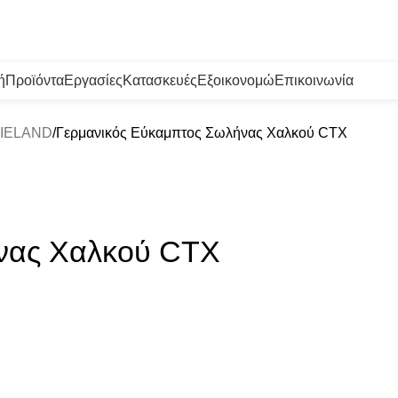
ή
Προϊόντα
Εργασίες
Κατασκευές
Εξοικονομώ
Επικοινωνία
WIELAND
Γερμανικός Εύκαμπτος Σωλήνας Χαλκού CTX
νας Χαλκού CTX