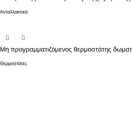
Ανταλλακτικά
Μη προγραμματιζόμενος θερμοστάτης δωμα
Θερμοστάτες
Ενεργειακά Συστήματα Οικολογικής Συνείδησης
ΧΡΗΣΙΜΑ
Όροι χρήσης
Ασφάλεια Συναλλαγών
Πολιτική επιστροφών