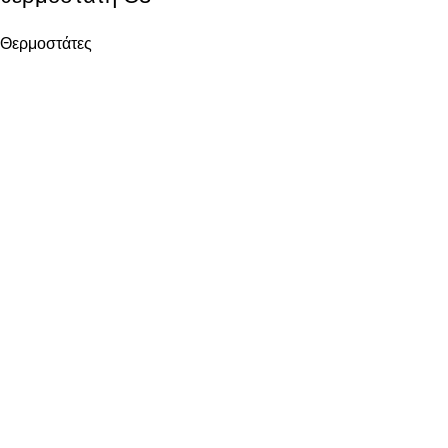
Θερμοστάτες
Ενεργειακά Συστήματα Οικολογικής Συνείδησης
ΧΡΗΣΙΜΑ
Όροι χρήσης
Ασφάλεια Συναλλαγών
Πολιτική επιστροφών
Πολιτική Χρήσης Cookies
ΩΡΕΣ ΕΠΙΚΟΙΝΩΝΙΑΣ
Δευτέρα: 08:00 – 16:00
Τρίτη: 08:00 – 14:30 • 17:30 – 21:00
Τετάρτη: 08:00 – 16:00