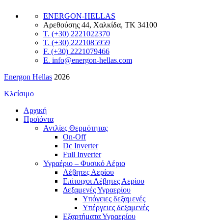
ENERGON-HELLAS
Αρεθούσης 44, Χαλκίδα, ΤΚ 34100
T. (+30) 2221022370
T. (+30) 2221085959
F. (+30) 2221079466
E. info@energon-hellas.com
Energon Hellas
2026
Κλείσιμο
Αρχική
Προϊόντα
Αντλίες Θερμότητας
On-Off
Dc Inverter
Full Inverter
Υγραέριο – Φυσικό Αέριο
Λέβητες Αερίου
Επίτοιχοι Λέβητες Αερίου
Δεξαμενές Υγραερίου
Υπόγειες δεξαμενές
Υπέργειες δεξαμενές
Εξαρτήματα Υγραερίου