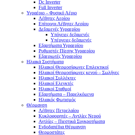
Dc Inverter
Full Inverter
Υγραέριο – Φυσικό Αέριο
Λέβητες Αερίου
Επίτοιχοι Λέβητες Αερίου
Δεξαμενές Υγραερίου
Υπόγειες δεξαμενές
Υπέργειες δεξαμενές
Εξαρτήματα Υγραερίου
Ρυθμιστές Πίεσης Υγραερίου
Εξαεριωτές Υγραερίου
Ηλιακά Συστήματα
Ηλιακοί Θερμοσίφωνες Επιλεκτικοί
Ηλιακοί Θερμοσίφωνες κενού – Σωλήνες
Ηλιακοί Συλλέκτες
Ηλιακοί Ελεγκτές
Ηλιακοί Σταθμοί
Εξαρτήματα – Παρελκόμενα
Ηλιακός Φωτισμός
Θέρμανση
Λέβητες Πετρελαίου
Κυκλοφορητές – Αντλίες Νερού
Αντλίες – Πιεστικά Συγκροτήματα
Ενδοδαπέδια Θέρμανση
Θερμοστάτες