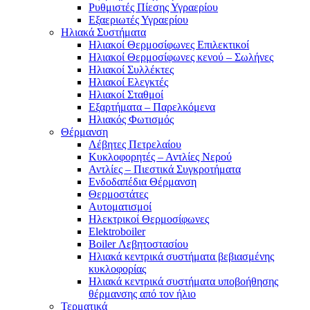
Ρυθμιστές Πίεσης Υγραερίου
Εξαεριωτές Υγραερίου
Ηλιακά Συστήματα
Ηλιακοί Θερμοσίφωνες Επιλεκτικοί
Ηλιακοί Θερμοσίφωνες κενού – Σωλήνες
Ηλιακοί Συλλέκτες
Ηλιακοί Ελεγκτές
Ηλιακοί Σταθμοί
Εξαρτήματα – Παρελκόμενα
Ηλιακός Φωτισμός
Θέρμανση
Λέβητες Πετρελαίου
Κυκλοφορητές – Αντλίες Νερού
Αντλίες – Πιεστικά Συγκροτήματα
Ενδοδαπέδια Θέρμανση
Θερμοστάτες
Αυτοματισμοί
Ηλεκτρικοί Θερμοσίφωνες
Elektroboiler
Boiler Λεβητοστασίου
Ηλιακά κεντρικά συστήματα βεβιασμένης
κυκλοφορίας
Ηλιακά κεντρικά συστήματα υποβοήθησης
θέρμανσης από τον ήλιο
Τερματικά