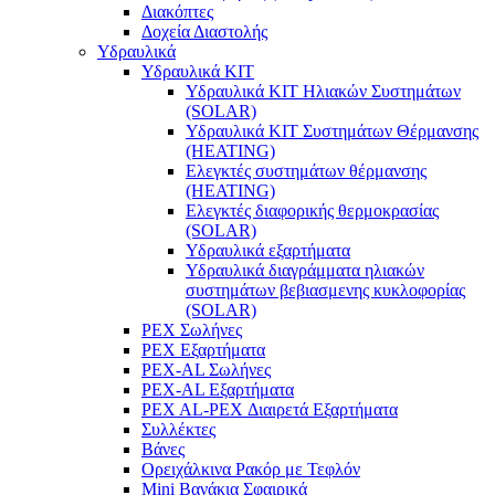
Διακόπτες
Δοχεία Διαστολής
Υδραυλικά
Υδραυλικά ΚΙΤ
Υδραυλικά ΚΙΤ Ηλιακών Συστημάτων
(SOLAR)
Υδραυλικά ΚΙΤ Συστημάτων Θέρμανσης
(HEATING)
Ελεγκτές συστημάτων θέρμανσης
(ΗΕΑΤING)
Ελεγκτές διαφορικής θερμοκρασίας
(SOLAR)
Υδραυλικά εξαρτήματα
Υδραυλικά διαγράμματα ηλιακών
συστημάτων βεβιασμενης κυκλοφορίας
(SOLAR)
PEX Σωλήνες
PEX Εξαρτήματα
PEX-AL Σωλήνες
PEX-AL Εξαρτήματα
PEX AL-PEX Διαιρετά Εξαρτήματα
Συλλέκτες
Βάνες
Ορειχάλκινα Ρακόρ με Τεφλόν
Mini Βανάκια Σφαιρικά