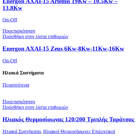
Energon AXAI-15 Artemis 19Kw – 10.5Kw –
13.8Kw
On-Off
Προεπισκόπηση
Πρόσθήκη στην λίστα επιθυμιών
Energon AXAI-15 Zeus 6Kw-8Kw-11Kw-16Kw
On-Off
Ηλιακά Συστήματα
Περισσότερα
Προεπισκόπηση
Πρόσθήκη στην λίστα επιθυμιών
Ηλιακός Θερμοσίφωνας 120/200 Τριπλής Ταράτσας
Ηλιακά Συστήματα
,
Ηλιακοί Θερμοσίφωνες Επιλεκτικοί