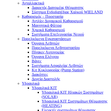
Ανταλλακτικά
Διαιρετός Διανομέας Θέρμανσης
Σύστημα Ενδοδαπέδιας Χαλκού WIELAND
Καθαρισμός – Προστασία
Αντλίες Δυναμικού Καθαρισμού
Μαγνητικά Φίλτρα
Χημικά Καθαρισμού
Συστήματα Επεξεργασίας Νερού
Παρελκόμενα Εγκαταστάσεων
Όργανα Λεβητών
Παρελκόμενα Λεβητοστασίου
Πίνακες Αυτονομίας
Όργανα Ελέγχου
Βάνες
Συστήματα Ασφαλείας Λεβητών
Κιτ Κυκλοφορίας (Pump Station)
Διακόπτες
Δοχεία Διαστολής
Υδραυλικά
Υδραυλικά ΚΙΤ
Υδραυλικά ΚΙΤ Ηλιακών Συστημάτων
(SOLAR)
Υδραυλικά ΚΙΤ Συστημάτων Θέρμανσης
(HEATING)
Ελεγκτές συστημάτων θέρμανσης