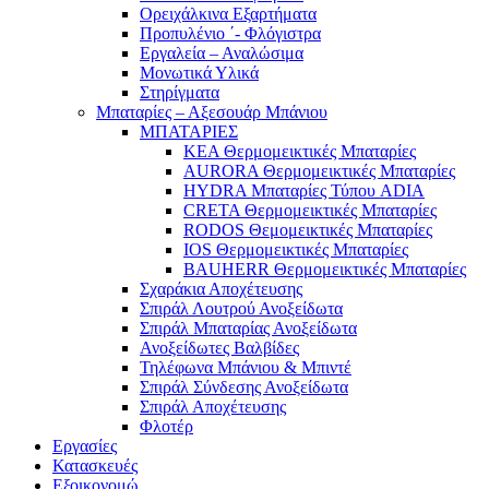
Ορειχάλκινα Εξαρτήματα
Προπυλένιο ΄- Φλόγιστρα
Εργαλεία – Αναλώσιμα
Μονωτικά Υλικά
Στηρίγματα
Μπαταρίες – Αξεσουάρ Μπάνιου
ΜΠΑΤΑΡΙΕΣ
KEA Θερμομεικτικές Μπαταρίες
AURORA Θερμομεικτικές Μπαταρίες
HYDRA Μπαταρίες Τύπου ADIA
CRETA Θερμομεικτικές Μπαταρίες
RODOS Θεμομεικτικές Μπαταρίες
IOS Θερμομεικτικές Μπαταρίες
BAUHERR Θερμομεικτικές Μπαταρίες
Σχαράκια Αποχέτευσης
Σπιράλ Λουτρού Ανοξείδωτα
Σπιράλ Μπαταρίας Ανοξείδωτα
Ανοξείδωτες Βαλβίδες
Τηλέφωνα Μπάνιου & Μπιντέ
Σπιράλ Σύνδεσης Ανοξείδωτα
Σπιράλ Αποχέτευσης
Φλοτέρ
Εργασίες
Κατασκευές
Εξοικονομώ