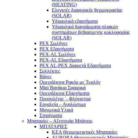
(ΗΕΑΤING)
Ελεγκτές διαφορικής θερμοκρασίας
(SOLAR)
Υδραυλικά εξαρτήματα
Υδραυλικά διαγράμματα ηλιακών
συστημάτων βεβιασμενης κυκλοφορίας
(SOLAR)
PEX Σωλήνες
PEX Εξαρτήματα
PEX-AL Σωλήνες
PEX-AL Εξαρτήματα
PEX AL-PEX Διαιρετά Εξαρτήματα
Συλλέκτες
Βάνες
Ορειχάλκινα Ρακόρ με Τεφλόν
Mini Βανάκια Σφαιρικά
Ορειχάλκινα Εξαρτήματα
Προπυλένιο ΄- Φλόγιστρα
Εργαλεία – Αναλώσιμα
Μονωτικά Υλικά
Στηρίγματα
Μπαταρίες – Αξεσουάρ Μπάνιου
ΜΠΑΤΑΡΙΕΣ
KEA Θερμομεικτικές Μπαταρίες
AURORA Θερμομεικτικές Μπαταρίες