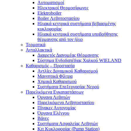
Αυτοματισμοί
Ηλεκτρικοί Θερμοσίφωνες
Elektroboiler
Boiler Λεβητοστασίου
Ηλιακά κεντρικά συστήματα βεβιασμένης
κυκλοφορίας
Ηλιακά κεντρικά συστήματα υποβοήθησης
θέρμανσης από τον ήλιο
Τερματικά
Ανταλλακτικά
Διαιρετός Διανομέας Θέρμανσης
Σύστημα Ενδοδαπέδιας Χαλκού WIELAND
Καθαρισμός – Προστασία
Αντλίες Δυναμικού Καθαρισμού
Μαγνητικά Φίλτρα
Χημικά Καθαρισμού
Συστήματα Επεξεργασίας Νερού
Παρελκόμενα Εγκαταστάσεων
Όργανα Λεβητών
Παρελκόμενα Λεβητοστασίου
Πίνακες Αυτονομίας
Όργανα Ελέγχου
Βάνες
Συστήματα Ασφαλείας Λεβητών
Κιτ Κυκλοφορίας (Pump Station)